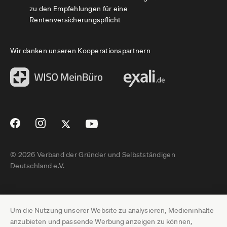
zu den Empfehlungen für eine
Rentenversicherungspflicht
Wir danken unseren Kooperationspartnern
© 2026 Verband der Gründer und Selbstständigen
Deutschland e.V.
Impressum
Um die Nutzung unserer Website zu analysieren, Medieninhalte
Datenschutz
anzubieten und passende Werbung anzeigen zu können,