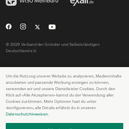
© 2026 Verband der Gründer und Selbstständigen
Deutschland e.V.
Impressum
Um die Nutzung unserer Website zu analysieren, Medieninhalte
Datenschutz
anzubieten und passende Werbung anzeigen zu können,
verwenden wir und unsere Dienstleister Cookies. Durch den
Pressebereich
Klick auf «Alle Akzeptieren» kannst du der Verwendung aller
Cookies zustimmen. Mehr Optionen hast du unter
Newsletter-Archiv
«konfigurieren», alle Details erfährst du in unseren
Datenschutzhinweisen
.
Jobs