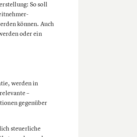
rstellung: So soll
eitnehmer-
 werden können. Auch
werden oder ein
tie, werden in
relevante –
itionen gegenüber
ich steuerliche