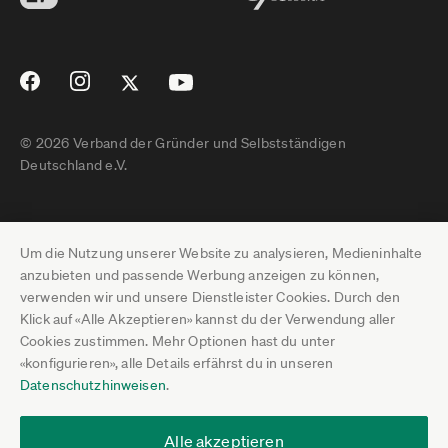
© 2026 Verband der Gründer und Selbstständigen
Deutschland e.V.
Impressum
Um die Nutzung unserer Website zu analysieren, Medieninhalte
Datenschutz
anzubieten und passende Werbung anzeigen zu können,
verwenden wir und unsere Dienstleister Cookies. Durch den
Pressebereich
Klick auf «Alle Akzeptieren» kannst du der Verwendung aller
Cookies zustimmen. Mehr Optionen hast du unter
Newsletter-Archiv
«konfigurieren», alle Details erfährst du in unseren
Datenschutzhinweisen
.
Jobs
Termine
Alle akzeptieren