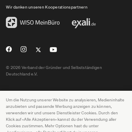
Wir danken unseren Kooperationspartnern
© 2026 Verband der Gründer und Selbstständigen
Deutschland e.V.
Impressum
Um die Nutzung unserer Website zu analysieren, Medieninhalte
Datenschutz
anzubieten und passende Werbung anzeigen zu können,
verwenden wir und unsere Dienstleister Cookies. Durch den
Pressebereich
Klick auf «Alle Akzeptieren» kannst du der Verwendung aller
Cookies zustimmen. Mehr Optionen hast du unter
Newsletter-Archiv