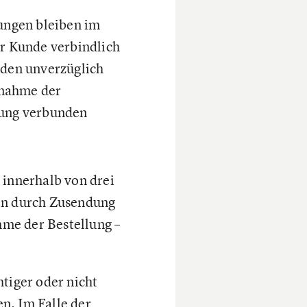
ungen bleiben im
r Kunde verbindlich
nden unverzüglich
nnahme der
rung verbunden
t innerhalb von drei
en durch Zusendung
hme der Bestellung –
htiger oder nicht
n. Im Falle der