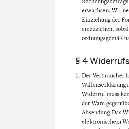
Rechnungsbetrags 
erwachsen. Wir ne
Einziehung der For
einzuziehen, soba
ordnungsgemäß na
§ 4 Widerruf
Der Verbraucher ha
Willenserklärung 
Widerruf muss kei
der Ware gegenüber
Absendung.Das Wid
elektronischem We