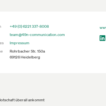
n
+49 (0) 6221 337-8008
www
team@49n-communication.com
es
Impressum
se
Rohrbacher Str. 150a
69126 Heidelberg
 Botschaft überall ankommt