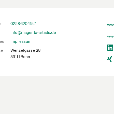
n
02286204157
www
info@magenta-artists.de
www
es
Impressum
se
Wenzelgasse 28
53111 Bonn