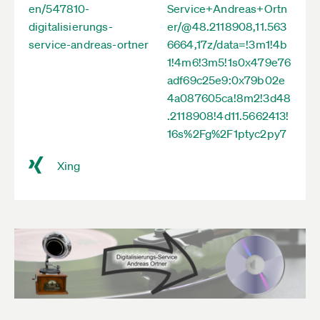
en/547810-
Service+Andreas+Ortn
digitalisierungs-
er/@48.2118908,11.563
service-andreas-ortner
6664,17z/data=!3m1!4b
1!4m6!3m5!1s0x479e76
adf69c25e9:0x79b02e
4a087605ca!8m2!3d48
.2118908!4d11.5662413!
16s%2Fg%2F1ptyc2py7
Xing