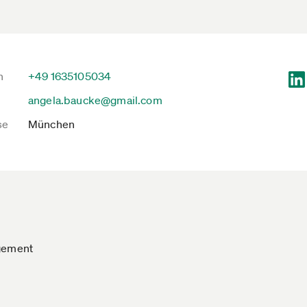
n
+49 1635105034
angela.baucke@gmail.com
se
München
agement