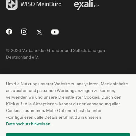
© 2026 Verband der Gründer und Selbstständigen
Deutschland e.V.
Impressum
Um die Nutzung unserer Website zu analysieren, Medieninhalte
Datenschutz
anzubieten und passende Werbung anzeigen zu können,
verwenden wir und unsere Dienstleister Cookies. Durch den
Pressebereich
Klick auf «Alle Akzeptieren» kannst du der Verwendung aller
Cookies zustimmen. Mehr Optionen hast du unter
Newsletter-Archiv
«konfigurieren», alle Details erfährst du in unseren
Datenschutzhinweisen
.
Jobs