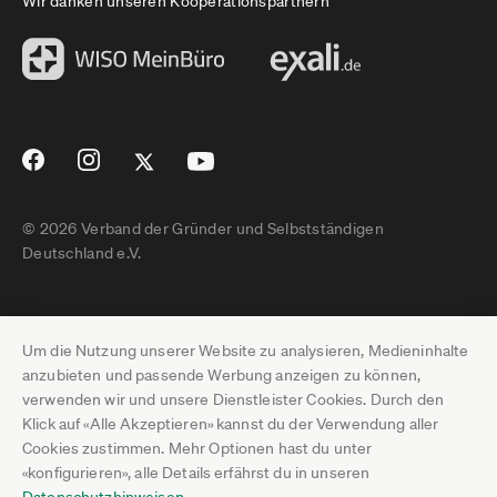
Wir danken unseren Kooperationspartnern
© 2026 Verband der Gründer und Selbstständigen
Deutschland e.V.
Impressum
Um die Nutzung unserer Website zu analysieren, Medieninhalte
Datenschutz
anzubieten und passende Werbung anzeigen zu können,
verwenden wir und unsere Dienstleister Cookies. Durch den
Pressebereich
Klick auf «Alle Akzeptieren» kannst du der Verwendung aller
Cookies zustimmen. Mehr Optionen hast du unter
Newsletter-Archiv
«konfigurieren», alle Details erfährst du in unseren