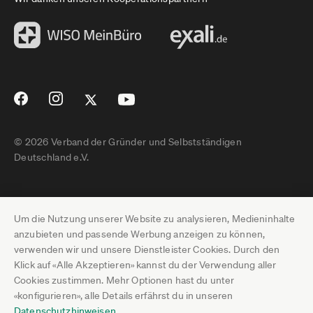
© 2026 Verband der Gründer und Selbstständigen
Deutschland e.V.
Impressum
Um die Nutzung unserer Website zu analysieren, Medieninhalte
Datenschutz
anzubieten und passende Werbung anzeigen zu können,
verwenden wir und unsere Dienstleister Cookies. Durch den
Pressebereich
Klick auf «Alle Akzeptieren» kannst du der Verwendung aller
Cookies zustimmen. Mehr Optionen hast du unter
Newsletter-Archiv
«konfigurieren», alle Details erfährst du in unseren
Datenschutzhinweisen
.