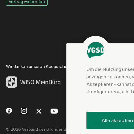
Vertrag widerrufen
Wir danken unseren Kooperationspartnern
Um die Nutzung unser
anzeigen zu können, v
Akzeptieren» kannst 
«konfigurieren», alle 
Alle akzeptier
© 2026 Verband der Gründer und Selbstständigen Deutschland e.