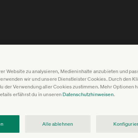
er Website zu analysieren, Medieninhalte anzubieten und p
erwenden wir und unsere Dienstleister Cookies. Durch den Klic
du der Verwendung aller Cookies zustimmen. Mehr Optionen ha
Details erfährst du in unseren
Datenschutzhinweisen
.
en
Alle ablehnen
Konfigurie
V.
Impressum
Datenschutz
Pressebereich