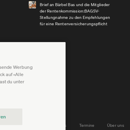
Brief an Bärbel Bas und die Mitglieder
der Rentenkommission:BAGSV-
Stellungnahme zu den Empfehlungen
für eine Rentenversicherungspflicht
assende Werbung
k auf «Alle
st du unter
ren
Newsletter-Archiv
Jobs
Termine
Über uns