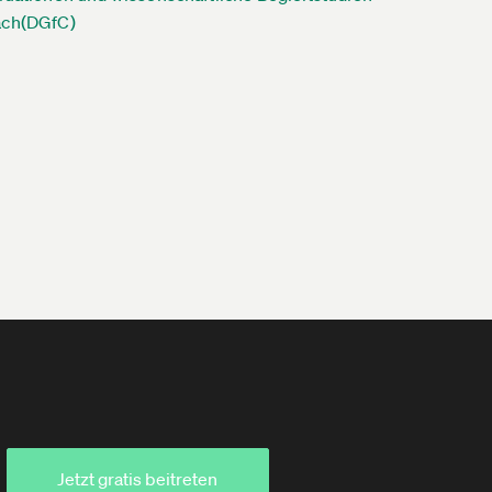
ch(DGfC)
Jetzt gratis beitreten