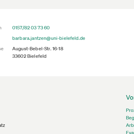
n
0157/82 03 73 60
barbara.jantzen@uni-bielefeld.de
se
August-Bebel-Str. 16-18
33602 Bielefeld
Vo
Pro
Beg
atz
Arb
Eva