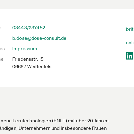
n
03443/237452
bri
b.dose@dose-consult.de
onl
es
Impressum
se
Friedensstr. 15
06667 Weißenfels
r neue Lerntechnologien (ENLT) mit über 20 Jahren
tständigen, Unternehmern und insbesondere Frauen