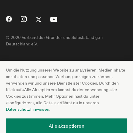
© 2026 Verband der Gründer und Selbstständigen
Deutschland e.V.
Impressum
Um die Nutzung unserer Website zu analysieren, Medieninhalte
Datenschutz
anzubieten und passende Werbung anzeigen zu können,
verwenden wir und unsere Dienstleister Cookies. Durch den
Pressebereich
Klick auf «Alle Akzeptieren» kannst du der Verwendung aller
Cookies zustimmen. Mehr Optionen hast du unter
Newsletter-Archiv
«konfigurieren», alle Details erfährst du in unseren
Datenschutzhinweisen
.
Jobs
Termine
Alle akzeptieren