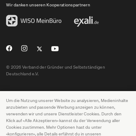
Wir danken unseren Kooperationspartnern
© 2026 Verband der Gründer und Selbstständigen
Deutschland e.V.
Impressum
Um die Nutzung unserer Website zu analysieren, Medieninhalte
Datenschutz
anzubieten und passende Werbung anzeigen zu können,
verwenden wir und unsere Dienstleister Cookies. Durch den
Pressebereich
Klick auf «Alle Akzeptieren» kannst du der Verwendung aller
Cookies zustimmen. Mehr Optionen hast du unter
Newsletter-Archiv
«konfigurieren», alle Details erfährst du in unseren