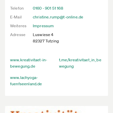
Telefon
0160 - 901 51 168
E-Mail
christine.rump@t-online.de
Weiteres
Impressum
Adresse
Luswiese 4
82327 Tutzing
www.kreativitaet-in-
t.me/kreativitaet_in_be
bewegung.de
wegung
www.lachyoga-
fuenfseenland.de