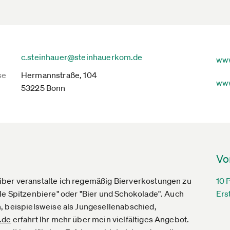
c.steinhauer@steinhauerkom.de
www
se
Hermannstraße, 104
www
53225 Bonn
Vo
ber veranstalte ich regemäßig Bierverkostungen zu
10 
le Spitzenbiere" oder "Bier und Schokolade". Auch
Ers
, beispielsweise als Jungesellenabschied,
de­
erfahrt Ihr mehr über mein vielfältiges Angebot.