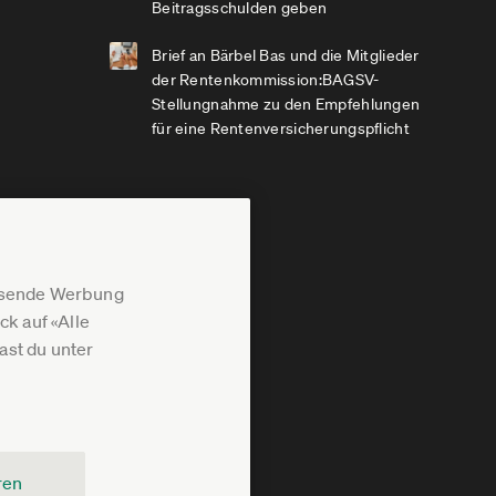
Beitragsschulden geben
Brief an Bärbel Bas und die Mitglieder
der Rentenkommission:BAGSV-
Stellungnahme zu den Empfehlungen
für eine Rentenversicherungspflicht
assende Werbung
k auf «Alle
st du unter
ren