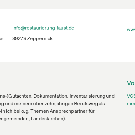
info@restaurierung-faust.de
www
se
39279 Zeppernick
Vo
ns-)Gutachten, Dokumentation, Inventarisierung und
VGS
ung und meinem über zehnjährigen Berufsweg als
mei
bin ich bei o.g. Themen Ansprechpartner für
hengemeinden, Landeskirchen).