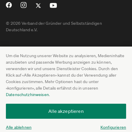
© 2026 Verband der Gründer und Selbstständigen
Deutschland e.V.
Impressum
Um die Nutzung unserer Website zu analysieren, Medieninhalte
Datenschutz
anzubieten und passende Werbung anzeigen zu können,
verwenden wir und unsere Dienstleister Cookies. Durch den
Pressebereich
Klick auf «Alle Akzeptieren» kannst du der Verwendung aller
Cookies zustimmen. Mehr Optionen hast du unter
Newsletter-Archiv
«konfigurieren», alle Details erfährst du in unseren
Datenschutzhinweisen
.
Jobs
Termine
Alle akzeptieren
Über uns
Alle ablehnen
Konfigurieren