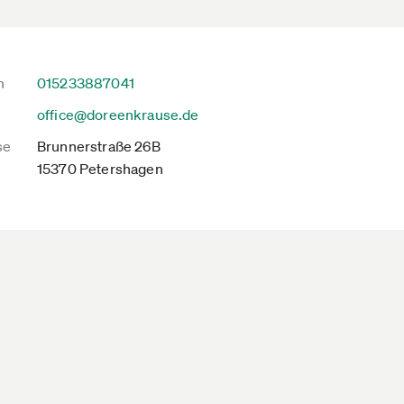
n
015233887041
office@doreenkrause.de
se
Brunnerstraße 26B
15370 Petershagen