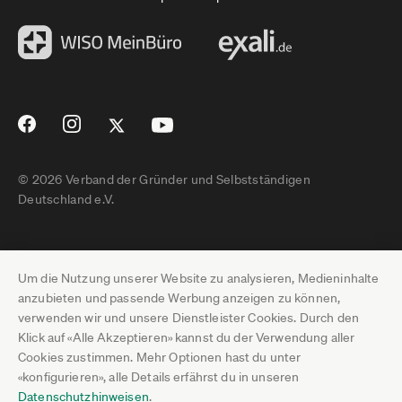
© 2026 Verband der Gründer und Selbstständigen
Deutschland e.V.
Impressum
Um die Nutzung unserer Website zu analysieren, Medieninhalte
Datenschutz
anzubieten und passende Werbung anzeigen zu können,
verwenden wir und unsere Dienstleister Cookies. Durch den
Pressebereich
Klick auf «Alle Akzeptieren» kannst du der Verwendung aller
Cookies zustimmen. Mehr Optionen hast du unter
Newsletter-Archiv
«konfigurieren», alle Details erfährst du in unseren
Datenschutzhinweisen
.