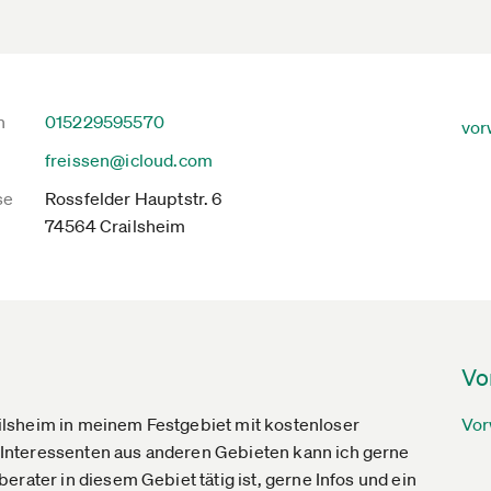
n
015229595570
vor
freissen@icloud.com
se
Rossfelder Hauptstr. 6
74564 Crailsheim
Vo
lsheim in meinem Festgebiet mit kostenloser
Vor
Interessenten aus anderen Gebieten kann ich gerne
rater in diesem Gebiet tätig ist, gerne Infos und ein