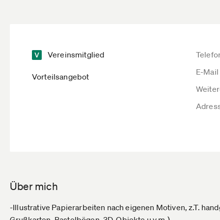
Vereinsmitglied
Telefo
E-Mail
Vorteilsangebot
Weiter
Adres
Über mich
-Illustrative Papierarbeiten nach eigenen Motiven, z.T. han
Grußkarten, Bastelbögen, 3D-Objekte u.v.m.)