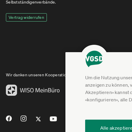
Selbstständigenverbände.
Vertrag widerrufen
Wir danken unseren Kooperationspartnern
Um die Nutzung unser
anzeigen zu können, v
Akzeptieren» kannst 
«konfigurieren», alle 
Alle akzeptier