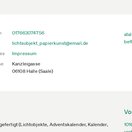
n
017663074756
ata
bef
lichtsubjekt_papierkunst@email.de
es
Impressum
se
Kanzleigasse
06108 Halle (Saale)
Vo
dgefertigt (Lichtobjekte, Adventskalender, Kalender,
10%
vor