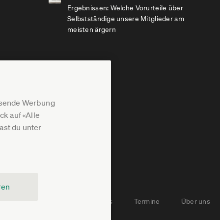
Ergebnissen: Welche Vorurteile über
Selbstständige unsere Mitglieder am
meisten ärgern
assende Werbung
k auf «Alle
st du unter
ren
Newsletter-Archiv
Jobs
Termine
Über uns