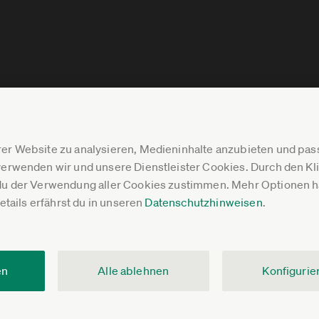
er Website zu analysieren, Medieninhalte anzubieten und p
erwenden wir und unsere Dienstleister Cookies. Durch den Klic
du der Verwendung aller Cookies zustimmen. Mehr Optionen ha
Details erfährst du in unseren
Datenschutzhinweisen
.
en
Alle ablehnen
Konfigurie
V.
Impressum
Datenschutz
Pressebereich