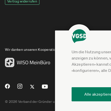
Vertrag widerrufen
Wir danken unseren Kooperationspartnern
Um die Nutzung unser
anzeigen zu können, v
Akzeptieren» kannst 
«konfigurieren», alle 
Alle akzeptier
© 2026 Verband der Gründer und Selbstständigen Deutschland e.