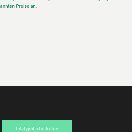
annten Preise an.
Jetzt gratis beitreten