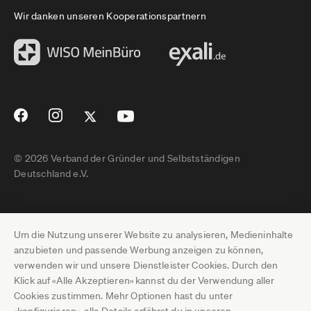
Wir danken unseren Kooperationspartnern
© 2026 Verband der Gründer und Selbstständigen
Deutschland e.V.
Impressum
Um die Nutzung unserer Website zu analysieren, Medieninhalte
Datenschutz
anzubieten und passende Werbung anzeigen zu können,
verwenden wir und unsere Dienstleister Cookies. Durch den
Pressebereich
Klick auf «Alle Akzeptieren» kannst du der Verwendung aller
Cookies zustimmen. Mehr Optionen hast du unter
Newsletter-Archiv