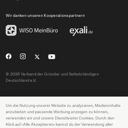
Wir danken unseren Kooperationspartnern
© 2026 Verband der Gründer und Selbstständigen
Deutschland e.V.
Impressum
Um die Nutzung unserer Website zu analysieren, Medieninhalte
Datenschutz
anzubieten und passende Werbung anzeigen zu können,
verwenden wir und unsere Dienstleister Cookies. Durch den
Pressebereich
Klick auf «Alle Akzeptieren» kannst du der Verwendung aller