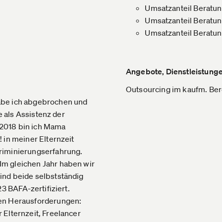
Umsatzanteil Beratun
Umsatzanteil Beratun
Umsatzanteil Beratu
Angebote, Dienstleistunge
Outsourcing im kaufm. Bere
abe ich abgebrochen und
e als Assistenz der
 2018 bin ich Mama
 in meiner Elternzeit
riminierungserfahrung.
m gleichen Jahr haben wir
ind beide selbstständig
3 BAFA-zertifiziert.
hen Herausforderungen:
 Elternzeit, Freelancer