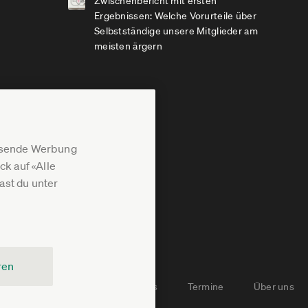
Zwischenbericht mit ersten
Ergebnissen: Welche Vorurteile über
Selbstständige unsere Mitglieder am
meisten ärgern
assende Werbung
k auf «Alle
st du unter
ren
Newsletter-Archiv
Jobs
Termine
Über uns