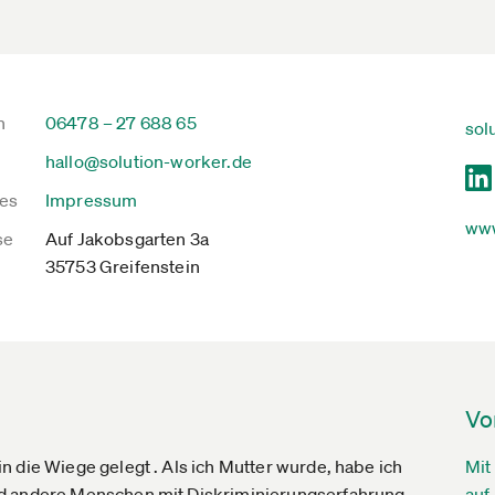
n
06478 – 27 688 65
sol
hallo@solution-worker.de
es
Impressum
www
se
Auf Jakobsgarten 3a
35753 Greifenstein
Vo
 die Wiege gelegt . Als ich Mutter wurde, habe ich
Mit
nd andere Menschen mit Diskriminierungserfahrung
auf