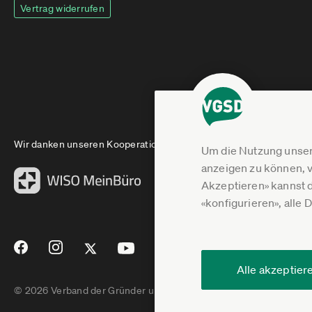
Vertrag widerrufen
Wir danken unseren Kooperationspartnern
Um die Nutzung unser
anzeigen zu können, v
Akzeptieren» kannst 
«konfigurieren», alle 
Alle akzeptier
© 2026 Verband der Gründer und Selbstständigen Deutschland e.