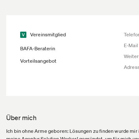
Vereinsmitglied
Telefo
E-Mail
BAFA-Beraterin
Weiter
Vorteilsangebot
Adres
Über mich
Ich bin ohne Arme geboren: Lösungen zu finden wurde mir in
meine Agentur Solution Worker! gegründet, um für mich u