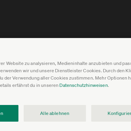
er Website zu analysieren, Medieninhalte anzubieten und p
erwenden wir und unsere Dienstleister Cookies. Durch den Klic
du der Verwendung aller Cookies zustimmen. Mehr Optionen ha
Details erfährst du in unseren
Datenschutzhinweisen
.
en
Alle ablehnen
Konfigurie
V.
Impressum
Datenschutz
Pressebereich