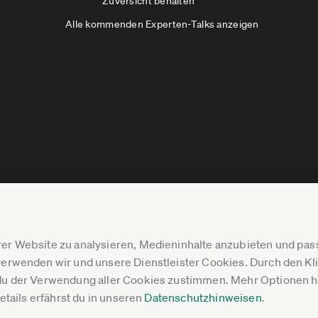
Zuversicht behalten
Alle kommenden Experten-Talks anzeigen
er Website zu analysieren, Medieninhalte anzubieten und p
erwenden wir und unsere Dienstleister Cookies. Durch den Klic
du der Verwendung aller Cookies zustimmen. Mehr Optionen ha
Details erfährst du in unseren
Datenschutzhinweisen
.