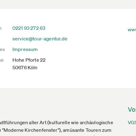
n
0221 93 272 63
www
service@tour-agentur.de
es
Impressum
se
Hohe Pforte 22
50676 Köln
Vo
dtführungen aller Art (kulturelle wie archäologische
VGS
e "Moderne Kirchenfenster"), amüsante Touren zum