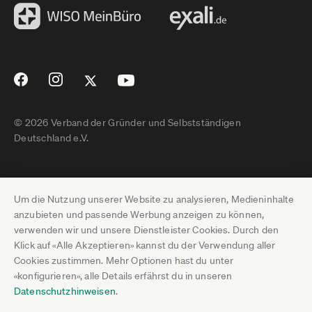
© 2026 Verband der Gründer und Selbstständigen
Deutschland e.V.
Impressum
Um die Nutzung unserer Website zu analysieren, Medieninhalte
Datenschutz
anzubieten und passende Werbung anzeigen zu können,
verwenden wir und unsere Dienstleister Cookies. Durch den
Pressebereich
Klick auf «Alle Akzeptieren» kannst du der Verwendung aller
Cookies zustimmen. Mehr Optionen hast du unter
Newsletter-Archiv
«konfigurieren», alle Details erfährst du in unseren
Datenschutzhinweisen
.
Jobs