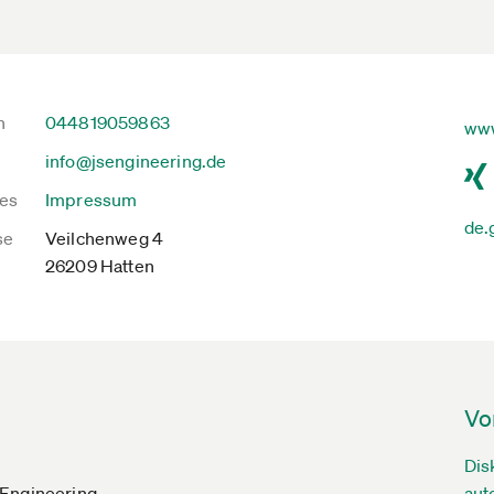
n
044819059863
www
info@jsengineering.de
es
Impressum
de.
se
Veilchenweg 4
26209 Hatten
Vo
Dis
SEngineering
aut