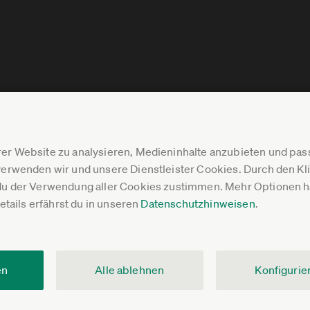
er Website zu analysieren, Medieninhalte anzubieten und p
erwenden wir und unsere Dienstleister Cookies. Durch den Klic
du der Verwendung aller Cookies zustimmen. Mehr Optionen ha
Details erfährst du in unseren
Datenschutzhinweisen
.
en
Alle ablehnen
Konfigurie
V.
Impressum
Datenschutz
Pressebereich