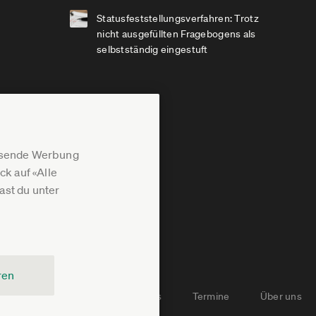
Statusfeststellungsverfahren: Trotz
nicht ausgefüllten Fragebogens als
selbstständig eingestuft
assende Werbung
k auf «Alle
st du unter
ren
Newsletter-Archiv
Jobs
Termine
Über uns