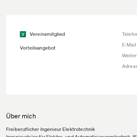
Vereinsmitglied
Telefo
E-Mail
Vorteilsangebot
Weiter
Adres
Über mich
Freiberuflicher Ingenieur Elektrotechnik
Ingenieurbüro für Elektro- und Automatisierungstechnik J