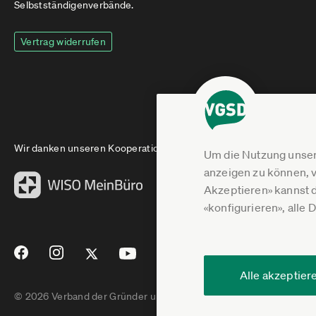
Selbstständigenverbände.
Vertrag widerrufen
Wir danken unseren Kooperationspartnern
Um die Nutzung unser
anzeigen zu können, v
Akzeptieren» kannst 
«konfigurieren», alle 
Alle akzeptier
© 2026 Verband der Gründer und Selbstständigen Deutschland e.