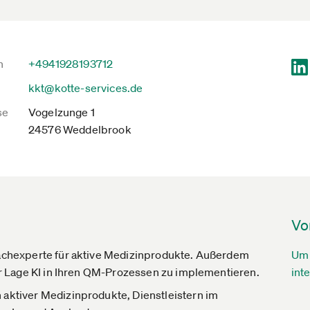
n
+4941928193712
kkt@kotte-services.de
se
Vogelzunge 1
24576 Weddelbrook
Vo
 Fachexperte für aktive Medizinprodukte. Außerdem
Um 
der Lage KI in Ihren QM-Prozessen zu implementieren.
int
 aktiver Medizinprodukte, Dienstleistern im