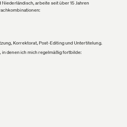
d Niederländisch, arbeite seit über 15 Jahren
prachkombinationen:
ung, Korrektorat, Post-Editing und Untertitelung.
 in denen ich mich regelmäßig fortbilde: