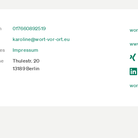
n
017660892519
wor
karoline@wort-vor-ort.eu
www
es
Impressum
se
Thulestr. 20
13189 Berlin
wor