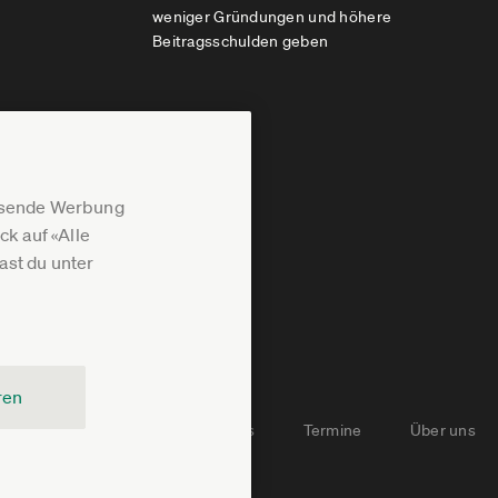
weniger Gründungen und höhere
Beitragsschulden geben
assende Werbung
k auf «Alle
st du unter
ren
Newsletter-Archiv
Jobs
Termine
Über uns