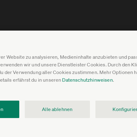
er Website zu analysieren, Medieninhalte anzubieten und p
erwenden wir und unsere Dienstleister Cookies. Durch den Klic
du der Verwendung aller Cookies zustimmen. Mehr Optionen ha
Details erfährst du in unseren
Datenschutzhinweisen
.
en
Alle ablehnen
Konfigurie
V.
Impressum
Datenschutz
Pressebereich