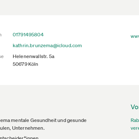
n
01791495804
www
kathrin.brunzema@icloud.com
se
Helenenwallstr. 5a
50679 Köln
Vo
hema mentale Gesundheit und gesunde
Rab
hulen, Unternehmen.
ver
Entscheider*innen