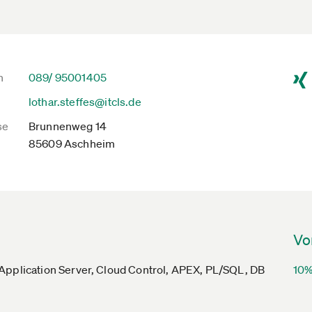
n
089/ 95001405
lothar.steffes@itcls.de
se
Brunnenweg 14
85609 Aschheim
Vo
Application Server, Cloud Control, APEX, PL/SQL, DB
10%