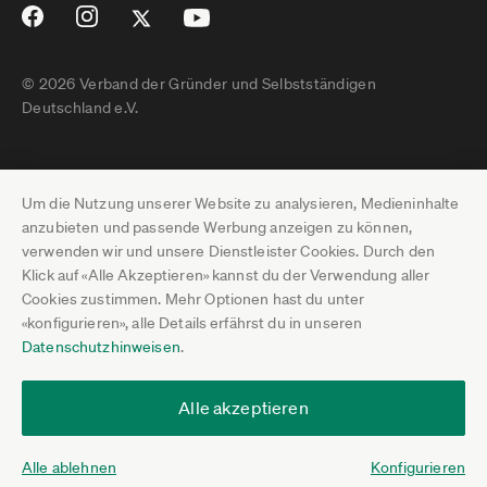
© 2026 Verband der Gründer und Selbstständigen
Deutschland e.V.
Impressum
Um die Nutzung unserer Website zu analysieren, Medieninhalte
Datenschutz
anzubieten und passende Werbung anzeigen zu können,
verwenden wir und unsere Dienstleister Cookies. Durch den
Pressebereich
Klick auf «Alle Akzeptieren» kannst du der Verwendung aller
Cookies zustimmen. Mehr Optionen hast du unter
Newsletter-Archiv
«konfigurieren», alle Details erfährst du in unseren
Datenschutzhinweisen
.
Jobs
Termine
Alle akzeptieren
Über uns
Alle ablehnen
Konfigurieren