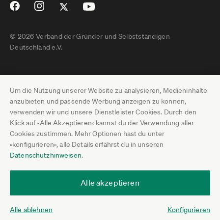
© 2026 Verband der Gründer und Selbstständigen
Deutschland e.V.
Impressum
Um die Nutzung unserer Website zu analysieren, Medieninhalte
Datenschutz
anzubieten und passende Werbung anzeigen zu können,
verwenden wir und unsere Dienstleister Cookies. Durch den
Pressebereich
Klick auf «Alle Akzeptieren» kannst du der Verwendung aller
Cookies zustimmen. Mehr Optionen hast du unter
Newsletter-Archiv
«konfigurieren», alle Details erfährst du in unseren
Datenschutzhinweisen
.
Jobs
Termine
Alle akzeptieren
Über uns
Alle ablehnen
Konfigurieren