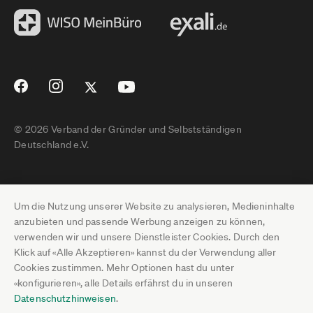
© 2026 Verband der Gründer und Selbstständigen
Deutschland e.V.
Impressum
Um die Nutzung unserer Website zu analysieren, Medieninhalte
Datenschutz
anzubieten und passende Werbung anzeigen zu können,
verwenden wir und unsere Dienstleister Cookies. Durch den
Pressebereich
Klick auf «Alle Akzeptieren» kannst du der Verwendung aller
Cookies zustimmen. Mehr Optionen hast du unter
Newsletter-Archiv
«konfigurieren», alle Details erfährst du in unseren
Datenschutzhinweisen
.
Jobs