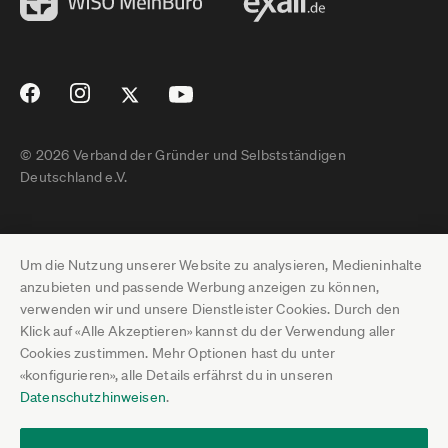
© 2026 Verband der Gründer und Selbstständigen
Deutschland e.V.
Impressum
Um die Nutzung unserer Website zu analysieren, Medieninhalte
Datenschutz
anzubieten und passende Werbung anzeigen zu können,
verwenden wir und unsere Dienstleister Cookies. Durch den
Pressebereich
Klick auf «Alle Akzeptieren» kannst du der Verwendung aller
Cookies zustimmen. Mehr Optionen hast du unter
Newsletter-Archiv
«konfigurieren», alle Details erfährst du in unseren
Datenschutzhinweisen
.
Jobs