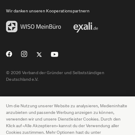
Wir danken unseren Kooperationspartnern
© 2026 Verband der Gründer und Selbstständigen
Deutschland e.V.
Impressum
Um die Nutzung unserer Website zu analysieren, Medieninhalte
Datenschutz
anzubieten und passende Werbung anzeigen zu können,
verwenden wir und unsere Dienstleister Cookies. Durch den
Pressebereich
Klick auf «Alle Akzeptieren» kannst du der Verwendung aller
Cookies zustimmen. Mehr Optionen hast du unter