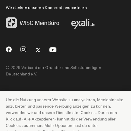
Wir danken unseren Kooperationspartnern
© 2026 Verband der Gründer und Selbstständigen
Deutschland e.V.
Impressum
Um die Nutzung unserer Website zu analysieren, Medieninhalte
Datenschutz
anzubieten und passende Werbung anzeigen zu können,
verwenden wir und unsere Dienstleister Cookies. Durch den
Pressebereich
Klick auf «Alle Akzeptieren» kannst du der Verwendung aller
Cookies zustimmen. Mehr Optionen hast du unter
Newsletter-Archiv