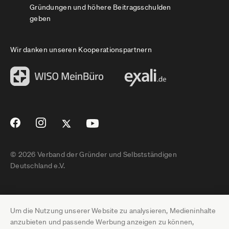
Gründungen und höhere Beitragsschulden
geben
Wir danken unseren Kooperationspartnern
© 2026 Verband der Gründer und Selbstständigen
Deutschland e.V.
Impressum
Um die Nutzung unserer Website zu analysieren, Medieninhalte
Datenschutz
anzubieten und passende Werbung anzeigen zu können,