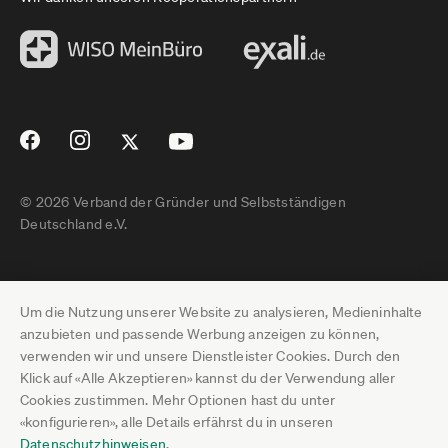
© 2026 Verband der Gründer und Selbstständigen
Deutschland e.V.
Impressum
Um die Nutzung unserer Website zu analysieren, Medieninhalte
Datenschutz
anzubieten und passende Werbung anzeigen zu können,
verwenden wir und unsere Dienstleister Cookies. Durch den
Pressebereich
Klick auf «Alle Akzeptieren» kannst du der Verwendung aller
Cookies zustimmen. Mehr Optionen hast du unter
Newsletter-Archiv
«konfigurieren», alle Details erfährst du in unseren
Datenschutzhinweisen
.