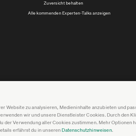
Zuversicht behalten
Alle kommenden Experten-Talks anzeigen
er Website zu analysieren, Medieninhalte anzubieten und p
erwenden wir und unsere Dienstleister Cookies. Durch den Klic
du der Verwendung aller Cookies zustimmen. Mehr Optionen ha
Details erfährst du in unseren
Datenschutzhinweisen
.