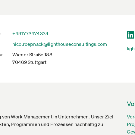
n
+491773474334
nico.roepnack@lighthouseconsultings.com
lig
se
Wiener Straße 188
70469 Stuttgart
Vo
rung von Work Management in Unternehmen. Unser Ziel
Ver
jekten, Programmen und Prozessen nachhaltig zu
Pro
Gew