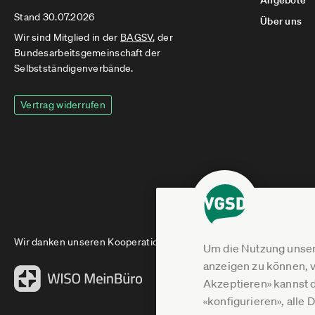
Angebote
Stand 30.07.2026
Über uns
Wir sind Mitglied in der
BAGSV
, der
Bundesarbeitsgemeinschaft der
Selbstständigenverbände.
Vertrag widerrufen
Wir danken unseren Kooperationspartnern
Um die Nutzung unser
anzeigen zu können, v
Akzeptieren» kannst 
«konfigurieren», alle 