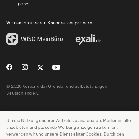
geben
Wir danken unseren Kooperationspartnern
© 2026 Verband der Gründer und Selbstständigen
Deutschland e.V.
Impressum
Um die Nutzung unserer Website zu analysieren, Medieninhalte
Datenschutz
anzubieten und passende Werbung anzeigen zu können,
verwenden wir und unsere Dienstleister Cookies. Durch den
Pressebereich