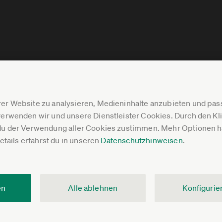
er Website zu analysieren, Medieninhalte anzubieten und p
erwenden wir und unsere Dienstleister Cookies. Durch den Klic
du der Verwendung aller Cookies zustimmen. Mehr Optionen ha
Details erfährst du in unseren
Datenschutzhinweisen
.
en
Alle ablehnen
Konfigurie
V.
Impressum
Datenschutz
Pressebereich