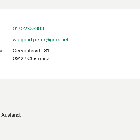
n
01702325999
wiegand.peter@gmx.net
se
Cervantesstr. 81
09127 Chemnitz
 Ausland,