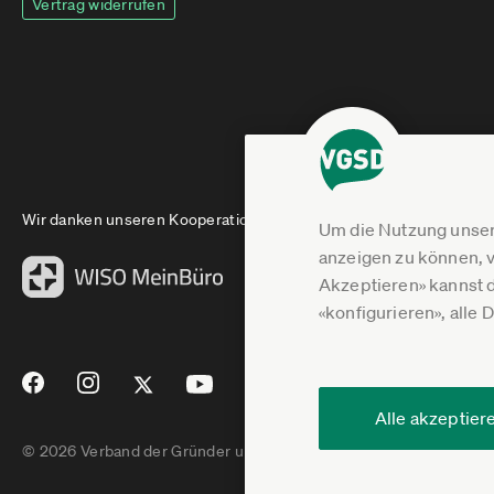
Vertrag widerrufen
Wir danken unseren Kooperationspartnern
Um die Nutzung unser
anzeigen zu können, v
Akzeptieren» kannst 
«konfigurieren», alle 
Alle akzeptier
© 2026 Verband der Gründer und Selbstständigen Deutschland e.