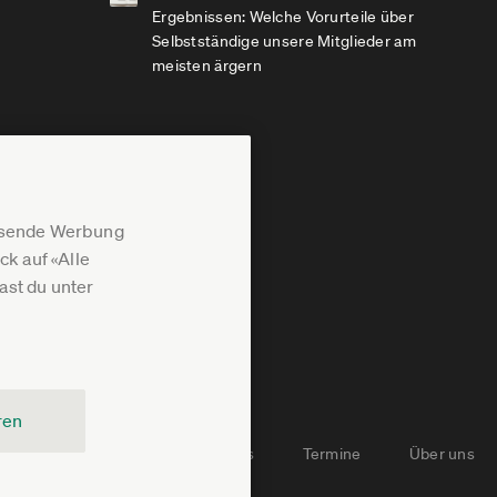
Ergebnissen: Welche Vorurteile über
Selbstständige unsere Mitglieder am
meisten ärgern
assende Werbung
k auf «Alle
st du unter
ren
Newsletter-Archiv
Jobs
Termine
Über uns