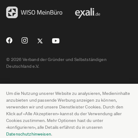
© 2026 Verband der Gründer und Selbstständigen
Deutschland e.V.
Impressum
Um die Nutzung unserer Website zu analysieren, Medieninhalte
Datenschutz
anzubieten und passende Werbung anzeigen zu können,
verwenden wir und unsere Dienstleister Cookies. Durch den
Pressebereich
Klick auf «Alle Akzeptieren» kannst du der Verwendung aller
Cookies zustimmen. Mehr Optionen hast du unter
Newsletter-Archiv
«konfigurieren», alle Details erfährst du in unseren
Datenschutzhinweisen
.
Jobs