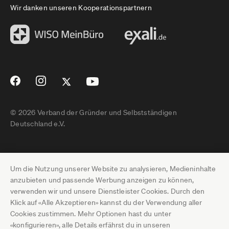
Wir danken unseren Kooperationspartnern
© 2026 Verband der Gründer und Selbstständigen
Deutschland e.V.
Impressum
Um die Nutzung unserer Website zu analysieren, Medieninhalte
Datenschutz
anzubieten und passende Werbung anzeigen zu können,
verwenden wir und unsere Dienstleister Cookies. Durch den
Pressebereich
Klick auf «Alle Akzeptieren» kannst du der Verwendung aller
Cookies zustimmen. Mehr Optionen hast du unter
Newsletter-Archiv
«konfigurieren», alle Details erfährst du in unseren