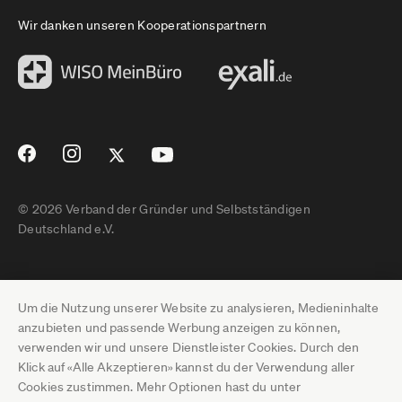
Wir danken unseren Kooperationspartnern
© 2026 Verband der Gründer und Selbstständigen
Deutschland e.V.
Impressum
Um die Nutzung unserer Website zu analysieren, Medieninhalte
Datenschutz
anzubieten und passende Werbung anzeigen zu können,
verwenden wir und unsere Dienstleister Cookies. Durch den
Pressebereich
Klick auf «Alle Akzeptieren» kannst du der Verwendung aller
Cookies zustimmen. Mehr Optionen hast du unter
Newsletter-Archiv